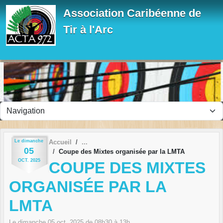
Panneau de gestion des cookies
Association Caribéenne de
Tir à l'Arc
Le
dimanche
Accueil
05
Coupe des Mixtes organisée par la LMTA
OCT.
2025
COUPE DES MIXTES
ORGANISÉE PAR LA
LMTA
Le
dimanche
05
oct.
2025
de 08h30 à 13h