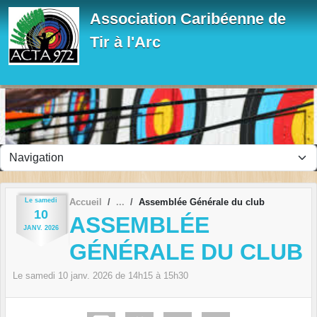
Panneau de gestion des cookies
Association Caribéenne de
Tir à l'Arc
Le
samedi
Accueil
Assemblée Générale du club
10
ASSEMBLÉE
JANV.
2026
GÉNÉRALE DU CLUB
Le
samedi
10
janv.
2026
de 14h15 à 15h30